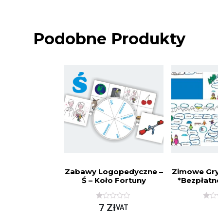
Podobne Produkty
Zabawy Logopedyczne –
Zimowe Gry
Ś – Koło Fortuny
*Bezpłatn
O
O
7
Zł
VAT
C
C
E
E