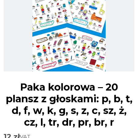
Paka kolorowa – 20
plansz z głoskami: p, b, t,
d, f, w, k, g, s, z, c, sz, ż,
cz, l, tr, dr, pr, br, r
12
zł
VAT