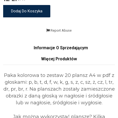
Dodaj Do Koszyka
Report Abuse
Informacje O Sprzedającym
Więcej Produktów
Paka kolorowa to zestaw 20 plansz A4 w pdf z
głoskami: p, b, t, d, f, w, k, g, s, z, c, sz, ż, cz, l, tr,
dr, pr, br, r. Na planszach zostały zamieszczone
obrazki z daną głoską w nagłosie i śródgłosie
lub w nagłosie, śródgłosie i wygłosie.
Jak można wykorzystać plansze? Kilka