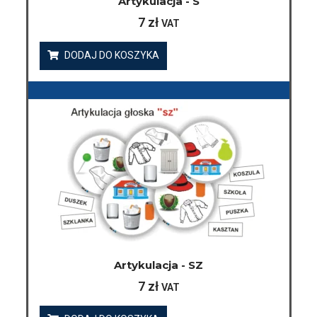
Artykulacja - S
7
zł
VAT
DODAJ DO KOSZYKA
Artykulacja - SZ
7
zł
VAT