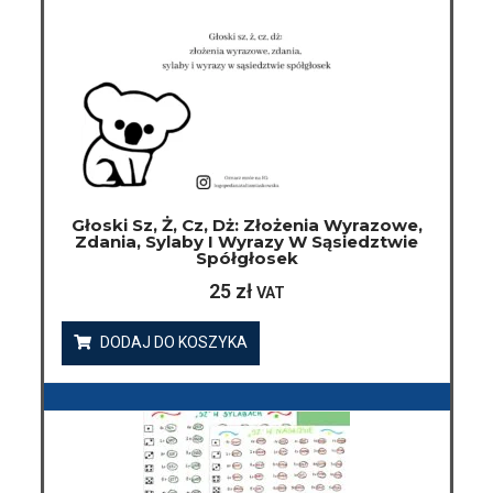
Głoski Sz, Ż, Cz, Dż: Złożenia Wyrazowe,
Zdania, Sylaby I Wyrazy W Sąsiedztwie
Spółgłosek
25
zł
VAT
DODAJ DO KOSZYKA