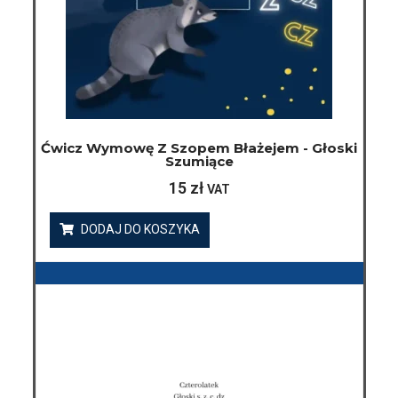
Ćwicz Wymowę Z Szopem Błażejem - Głoski
Szumiące
15
zł
VAT
DODAJ DO KOSZYKA