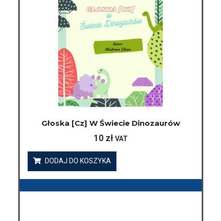
Głoska [cz] W Świecie Dinozaurów
10
zł
VAT
DODAJ DO KOSZYKA