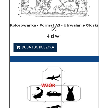
Kolorowanka - Format A3 - Utrwalanie Głoski
[ż]
4
zł
VAT
DODAJ DO KOSZYKA