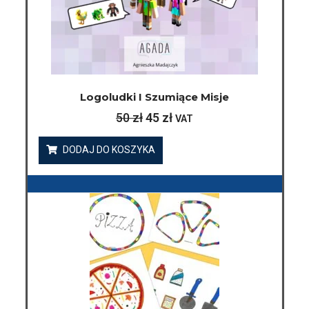
Logoludki I Szumiące Misje
50
zł
45
zł
VAT
DODAJ DO KOSZYKA