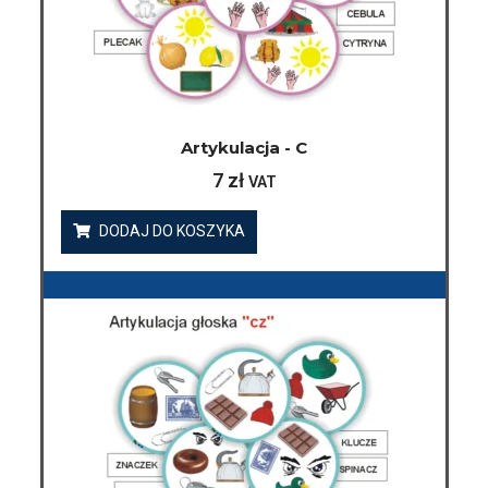
Artykulacja - C
7
zł
VAT
DODAJ DO KOSZYKA