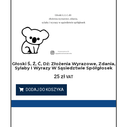
Głoski Ś, Ź, Ć, Dź: Złożenia Wyrazowe, Zdania,
Sylaby I Wyrazy W Sąsiedztwie Spółgłosek
25
zł
VAT
DODAJ DO KOSZYKA