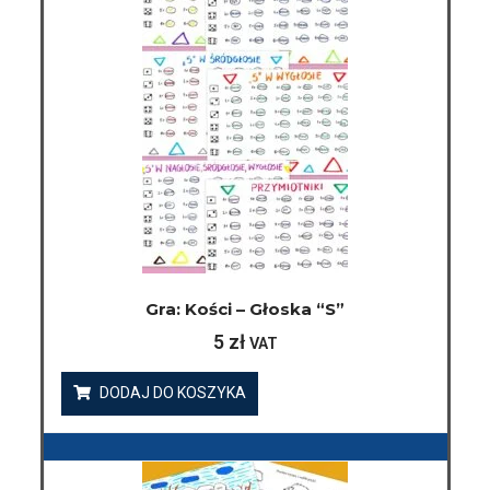
Gra: Kości – Głoska “s”
5
zł
VAT
DODAJ DO KOSZYKA