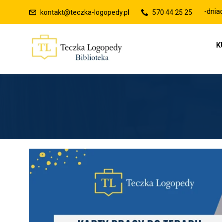
Raty 0% lub płatności po 30-dniach
kontakt@teczka-logopedy.pl
570 44 25 25
K