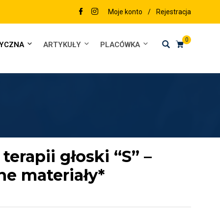
Moje konto
/
Rejestracja
0
DYCZNA
ARTYKUŁY
PLACÓWKA
terapii głoski “S” –
ne materiały*