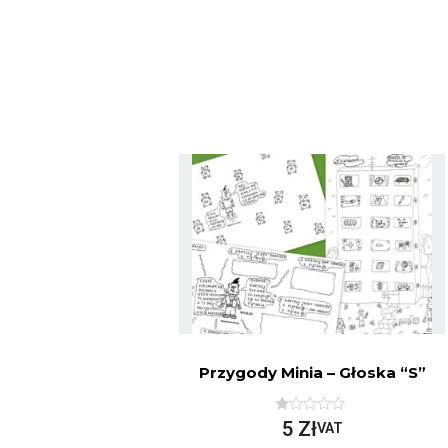
Przygody Minia – Głoska “s”
O
5
Zł
VAT
C