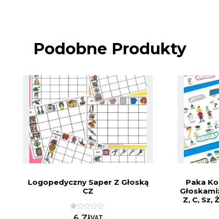
Podobne Produkty
Logopedyczny Saper Z Głoską
Paka Ko
CZ
Głoskami: P
Z, C, Sz, Ż
O
6
Zł
VAT