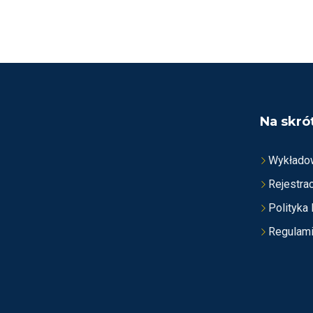
E
N
I
O
N
O
N
A
5
Na skró
Wykłado
Rejestrac
Polityka
Regulam