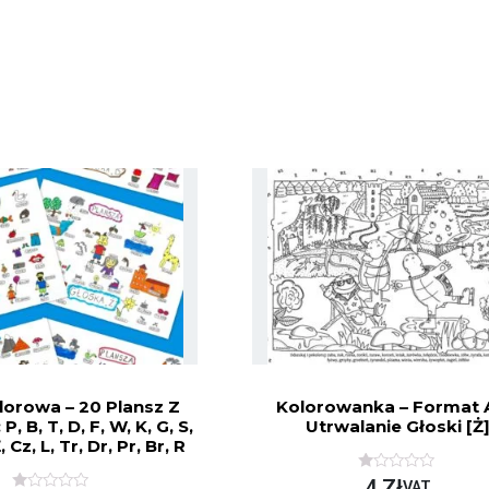
lorowa – 20 Plansz Z
Kolorowanka – Format 
, B, T, D, F, W, K, G, S,
Utrwalanie Głoski [ż
, Cz, L, Tr, Dr, Pr, Br, R
O
4
Zł
VAT