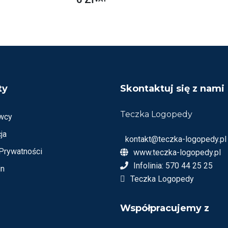
C
E
N
I
O
N
O
N
A
5
ty
Skontaktuj się z nami
Teczka Logopedy
wcy
ja
kontakt@teczka-logopedy.pl
 Prywatności
www.teczka-logopedy.pl
Infolinia: 570 44 25 25
in
Teczka Logopedy
Współpracujemy z