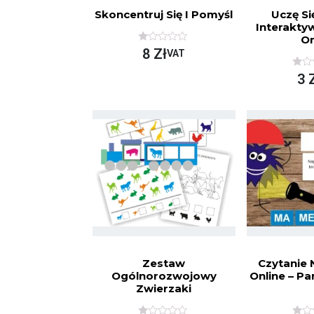
Skoncentruj Się I Pomyśl
Uczę Si
Interakt
On
O
8
Zł
VAT
C
E
O
3
N
C
I
E
O
N
N
I
O
O
N
N
A
O
5
N
A
5
Zestaw
Czytanie 
Ogólnorozwojowy
Online – P
Zwierzaki