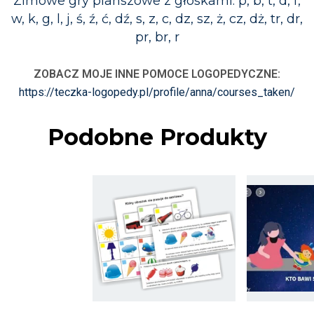
Zimowe gry planszowe z głoskami: p, b, t, d, f,
w, k, g, l, j, ś, ź, ć, dź, s, z, c, dz, sz, ż, cz, dż, tr, dr,
pr, br, r
ZOBACZ MOJE INNE POMOCE LOGOPEDYCZNE:
https://teczka-logopedy.pl/profile/anna/courses_taken/
Podobne Produkty