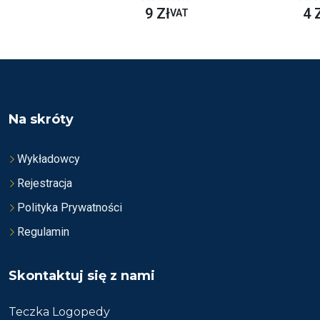
O
O
9
Zł
4
VAT
C
C
E
E
N
N
I
I
O
O
N
N
O
O
N
N
A
A
5
5
Na skróty
Wykładowcy
Rejestracja
Polityka Prywatności
Regulamin
Skontaktuj się z nami
Teczka Logopedy