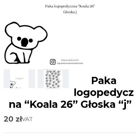
Paka
logopedycz
na “Koala 26” Głoska “j”
20
zł
VAT