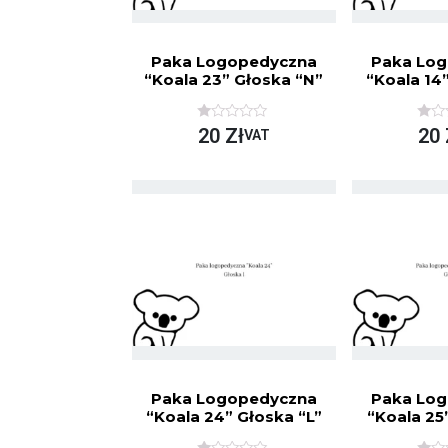
Paka Logopedyczna
Paka Lo
“Koala 23” Głoska “n”
“Koala 14
O
O
20
Zł
20
VAT
C
C
E
E
N
N
I
I
O
O
N
N
O
O
N
N
A
A
5
5
Paka Logopedyczna
Paka Lo
“Koala 24” Głoska “l”
“Koala 25