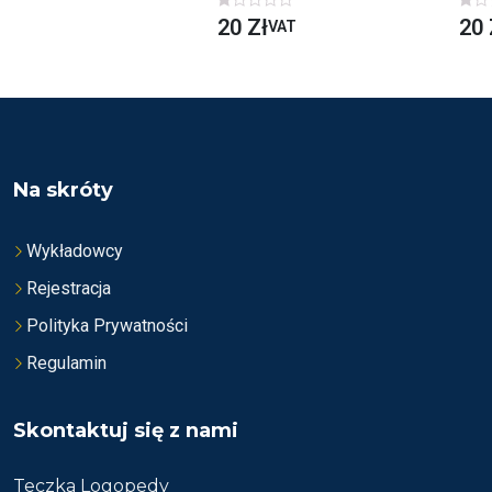
O
O
20
Zł
20
VAT
C
C
E
E
N
N
I
I
O
O
N
N
O
O
N
N
A
A
5
5
Na skróty
Wykładowcy
Rejestracja
Polityka Prywatności
Regulamin
Skontaktuj się z nami
Teczka Logopedy