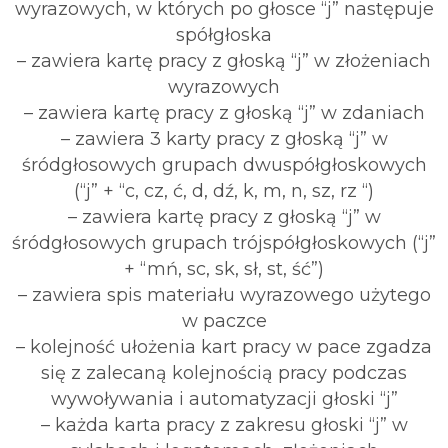
wyrazowych, w których po głosce “j” następuje
spółgłoska
– zawiera kartę pracy z głoską “j” w złożeniach
wyrazowych
– zawiera kartę pracy z głoską “j” w zdaniach
– zawiera 3 karty pracy z głoską “j” w
śródgłosowych grupach dwuspółgłoskowych
(“j” + “c, cz, ć, d, dź, k, m, n, sz, rz “)
– zawiera kartę pracy z głoską “j” w
śródgłosowych grupach trójspółgłoskowych (“j”
+ “mń, sc, sk, sł, st, ść”)
– zawiera spis materiału wyrazowego użytego
w paczce
– kolejność ułożenia kart pracy w pace zgadza
się z zalecaną kolejnością pracy podczas
wywoływania i automatyzacji głoski “j”
– każda karta pracy z zakresu głoski “j” w