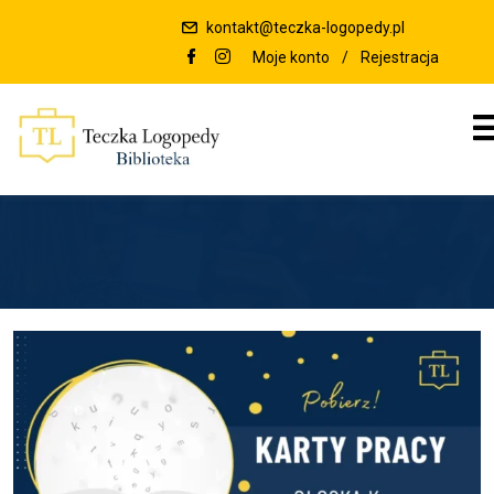
kontakt@teczka-logopedy.pl
Moje konto
/
Rejestracja