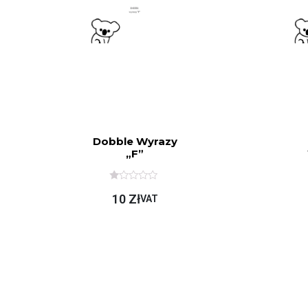
Dobble Wyrazy
„f”
O
10
Zł
C
VAT
E
N
I
O
N
O
N
A
5