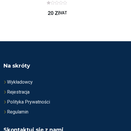
O
20
Zł
C
VAT
E
N
I
O
N
O
N
A
5
Na skróty
Wykładowcy
Rejestracja
Polityka Prywatności
Regulamin
Skontaktuj się z nami