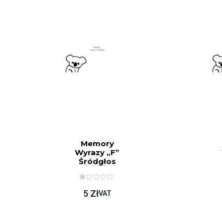
Memory
Wyrazy „f”
Śródgłos
O
5
Zł
C
VAT
E
N
I
O