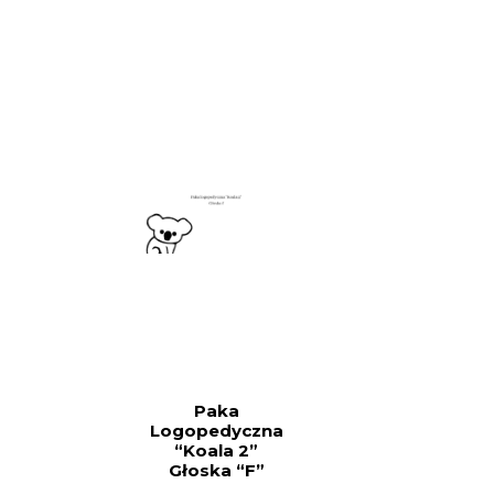
N
O
N
A
5
Paka
Logopedyczna
“Koala 2”
Głoska “f”