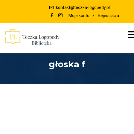
kontakt@teczka-logopedy.pl
Moje konto
/
Rejestracja
głoska f