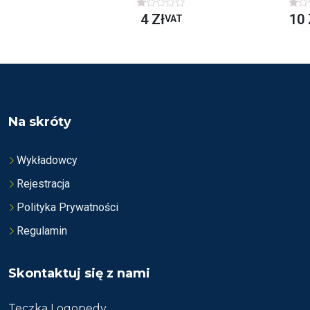
O
O
4
Zł
10
VAT
C
C
E
E
N
N
I
I
O
O
N
N
O
O
N
N
A
A
5
5
Na skróty
Wykładowcy
Rejestracja
Polityka Prywatności
Regulamin
Skontaktuj się z nami
Teczka Logopedy