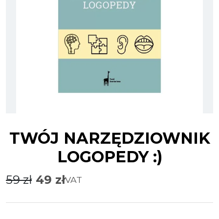
TWÓJ NARZĘDZIOWNIK
LOGOPEDY :)
59
zł
49
zł
VAT