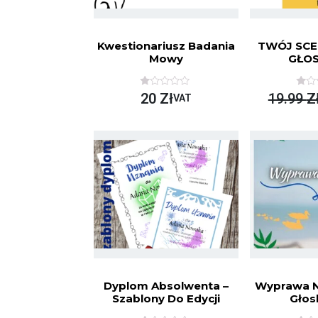
Kwestionariusz Badania
TWÓJ SCE
Mowy
GŁOS
O
O
20
Zł
19.99
Z
VAT
C
C
E
E
N
N
I
I
O
O
N
N
O
O
N
N
A
A
5
5
Dyplom Absolwenta –
Wyprawa N
Szablony Do Edycji
Głos