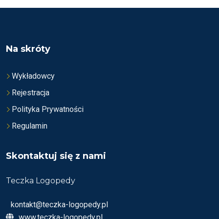
N
O
O
N
N
O
A
N
5
A
5
Na skróty
Wykładowcy
Rejestracja
Polityka Prywatności
Regulamin
Skontaktuj się z nami
Teczka Logopedy
kontakt@teczka-logopedy.pl
www.teczka-logopedy.pl