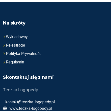
O
O
N
N
O
O
N
N
A
A
5
5
Na skróty
Wykładowcy
Rejestracja
Polityka Prywatności
Regulamin
Skontaktuj się z nami
Teczka Logopedy
kontakt@teczka-logopedy.pl
www.teczka-logopedy.pl