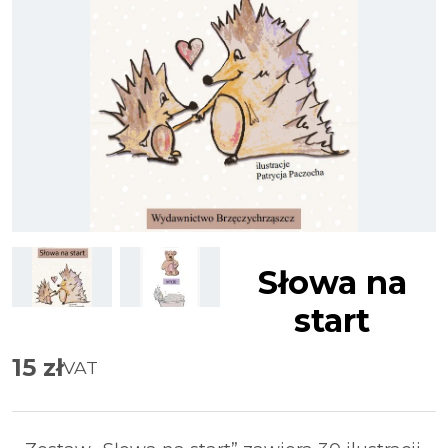
Słowa na
start
15
zł
VAT