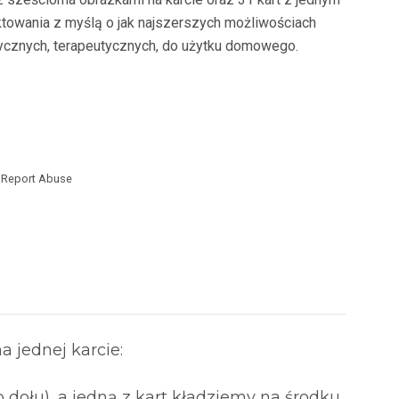
ektowania z myślą o jak najszerszych możliwościach
cznych, terapeutycznych, do użytku domowego.
Report Abuse
a jednej karcie:
 dołu), a jedną z kart kładziemy na środku