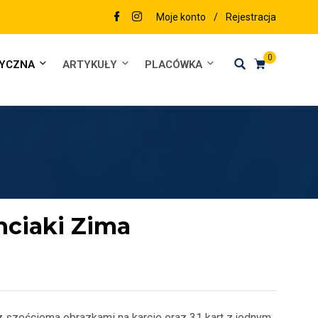
Moje konto
/
Rejestracja
0
DYCZNA
ARTYKUŁY
PLACÓWKA
nciaki Zima
t z sześcioma obrazkami na karcie oraz 31 kart z jednym