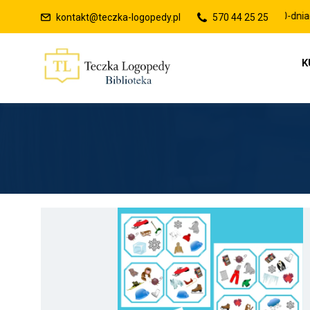
Raty 0% lub płatności po 30-dniach
kontakt@teczka-logopedy.pl
570 44 25 25
K