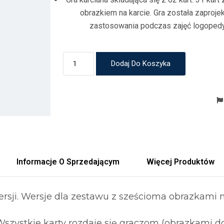
obrazkiem na karcie. Gra została zaproj
zastosowania podczas zajęć logopedy
Dodaj Do Koszyka
Informacje O Sprzedającym
Więcej Produktów
rsji. Wersje dla zestawu z sześcioma obrazkami n
 Wszystkie karty rozdaje się graczom (obrazkami do