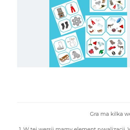
Gra ma kilka we
1. W tej wersji mamy element rywalizacji.