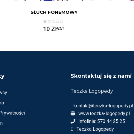
SŁUCH FONEMOWY
O
10
Zł
VAT
C
E
N
I
O
N
O
N
A
5
ty
Skontaktuj się z nami
Teczka Logopedy
wcy
ja
kontakt@teczka-logopedy.pl
 Prywatności
www.teczka-logopedy.pl
Infolinia: 570 44 25 25
in
Teczka Logopedy