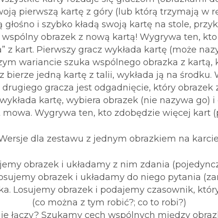
woją pierwszą kartę z góry (lub którą trzymają w r
ą głośno i szybko kładą swoją kartę na stole, prz
 wspólny obrazek z nową kartą! Wygrywa ten, kto 
” z kart. Pierwszy gracz wykłada kartę (może nazy
zym wariancie szuka wspólnego obrazka z kartą, kt
 bierze jedną kartę z talii, wykłada ją na środku. 
drugiego gracza jest odgadnięcie, który obrazek z
wykłada kartę, wybiera obrazek (nie nazywa go) i
t mowa. Wygrywa ten, kto zdobędzie więcej kart (
Wersje dla zestawu z jednym obrazkiem na karcie
ujemy obrazek i układamy z nim zdania (pojedyncze
Losujemy obrazek i układamy do niego pytania (za
a. Losujemy obrazek i podajemy czasownik, któr
(co można z tym robić?; co to robi?)
o je łączy? Szukamy cech wspólnych między obraz