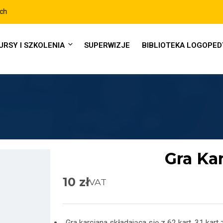
URSY I SZKOLENIA
SUPERWIZJE
BIBLIOTEKA LOGOPE
Gra Ka
10
zł
VAT
Gra karciana składająca się z 62 kart. 31 kar