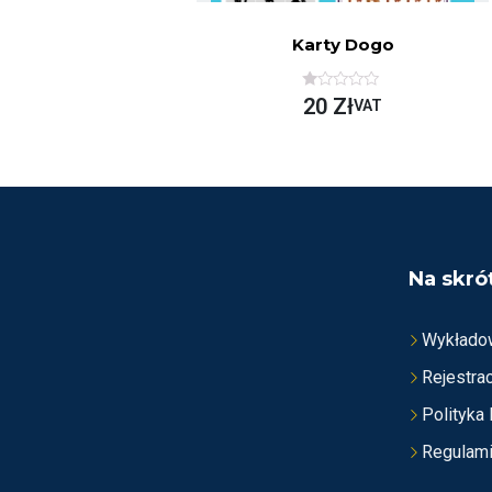
Karty Dogo
O
20
Zł
VAT
C
E
N
I
O
N
O
N
A
5
Na skró
Wykłado
Rejestrac
Polityka
Regulam