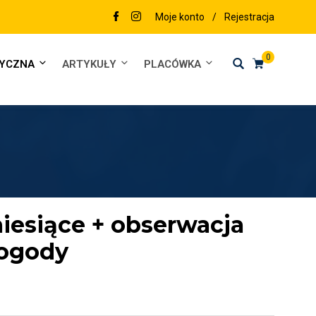
Moje konto
/
Rejestracja
0
DYCZNA
ARTYKUŁY
PLACÓWKA
iesiące + obserwacja
ogody