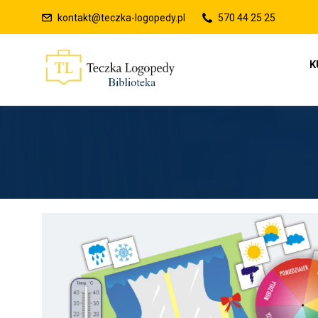
kontakt@teczka-logopedy.pl
570 44 25 25
K