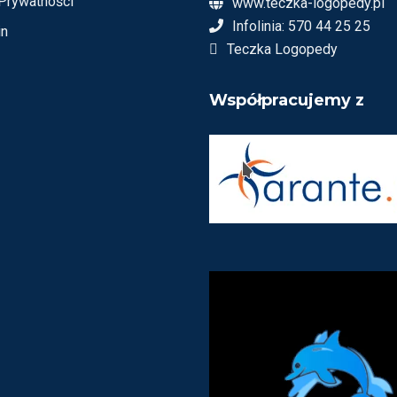
 Prywatności
www.teczka-logopedy.pl
Infolinia: 570 44 25 25
in
Teczka Logopedy
Współpracujemy z