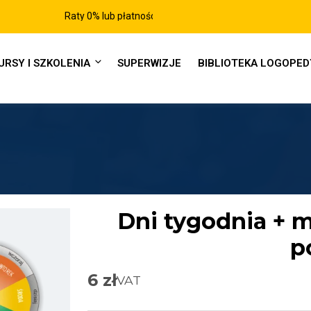
Raty 0% lub płatności po 30-dniach
URSY I SZKOLENIA
SUPERWIZJE
BIBLIOTEKA LOGOPE
Dni tygodnia + m
p
6
zł
VAT