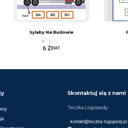
Sylaby Na Budowie
O
6
Zł
VAT
C
E
N
I
O
N
O
N
A
5
ty
Skontaktuj się z nami
Teczka Logopedy
wcy
ja
kontakt@teczka-logopedy.pl