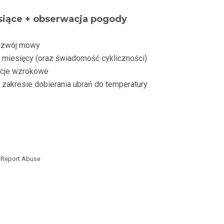
siące + obserwacja pogody
ozwój mowy
az miesięcy (oraz świadomość cykliczności)
kcje wzrokowe
 zakresie dobierania ubrań do temperatury
Report Abuse