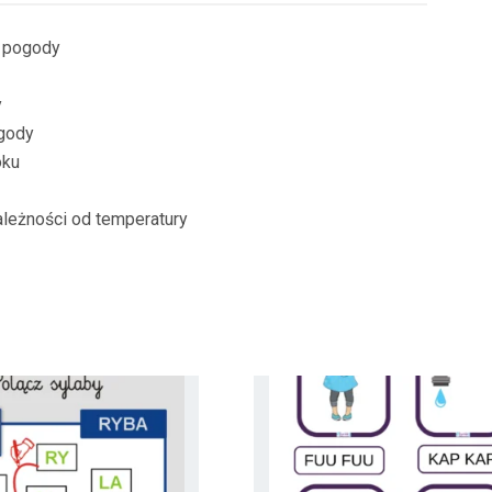
ą pogody
y
ogody
oku
ależności od temperatury