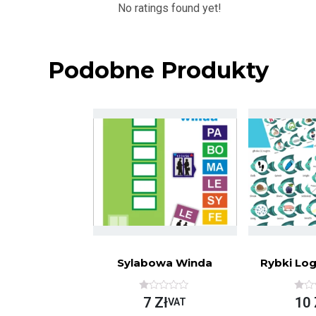
No ratings found yet!
Podobne Produkty
Sylabowa Winda
Rybki Lo
O
O
7
Zł
10
VAT
C
C