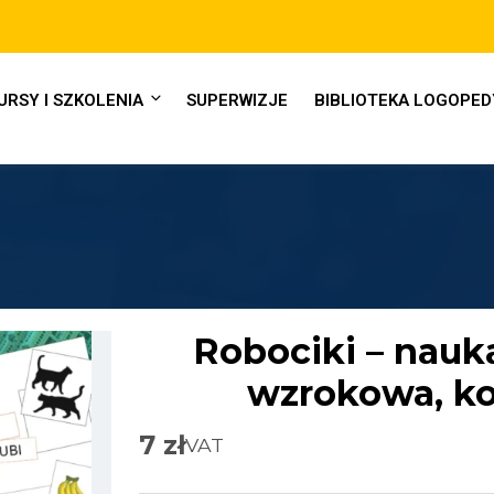
Raty 0% lub płatności po 30-dniach
URSY I SZKOLENIA
SUPERWIZJE
BIBLIOTEKA LOGOPE
Robociki – nauka
wzrokowa, ko
7
zł
VAT