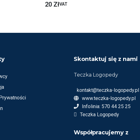
O
20
Zł
VAT
C
E
N
I
O
N
O
N
A
5
ty
Skontaktuj się z nami
Teczka Logopedy
wcy
ja
kontakt@teczka-logopedy.pl
 Prywatności
www.teczka-logopedy.pl
Infolinia: 570 44 25 25
in
Teczka Logopedy
Współpracujemy z