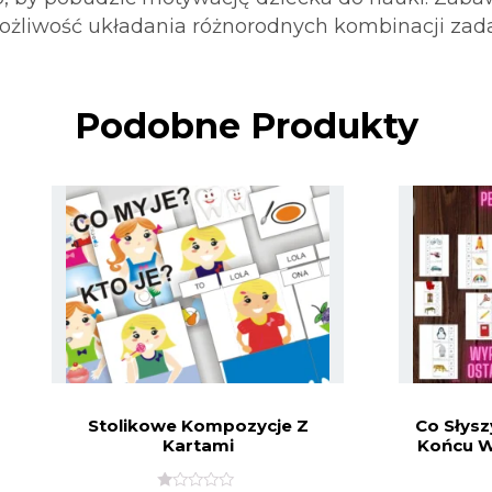
żliwość układania różnorodnych kombinacji zad
Podobne Produkty
Stolikowe Kompozycje Z
Co Słysz
Kartami
Końcu 