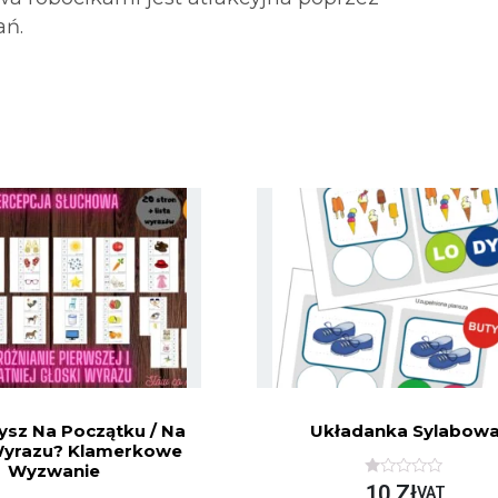
ań.
ysz Na Początku / Na
Układanka Sylabow
Wyrazu? Klamerkowe
Wyzwanie
O
10
Zł
VAT