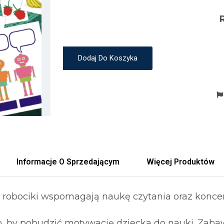
Dodaj Do Koszyka
Informacje O Sprzedającym
Więcej Produktów
robociki wspomagają naukę czytania oraz koncen
, by pobudzić motywację dziecka do nauki. Zabaw