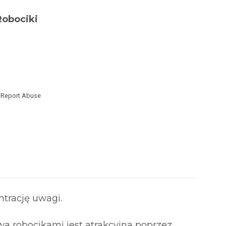
Robociki
Report Abuse
trację uwagi.
a robocikami jest atrakcyjna poprzez