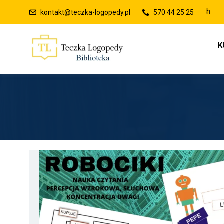
kontakt@teczka-logopedy.pl
570 44 25 25
K