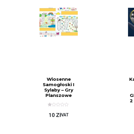
Wiosenne
K
Samogłoski I
Sylaby – Gry
Planszowe
G
2
O
10
Zł
C
VAT
E
N
I
O
N