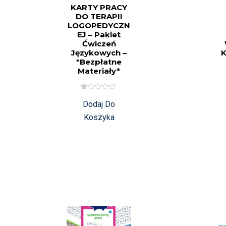
KARTY PRACY
DO TERAPII
LOGOPEDYCZN
EJ – Pakiet
Ćwiczeń
Językowych –
K
*Bezpłatne
Materiały*
O
Dodaj Do
C
E
Koszyka
N
I
O
N
O
N
A
5