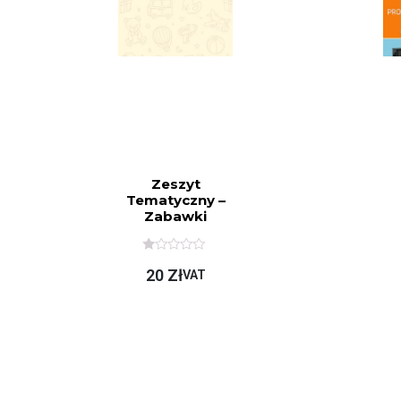
Zeszyt
Tematyczny –
Zabawki
O
20
Zł
C
VAT
E
N
I
O
N
O
N
A
5