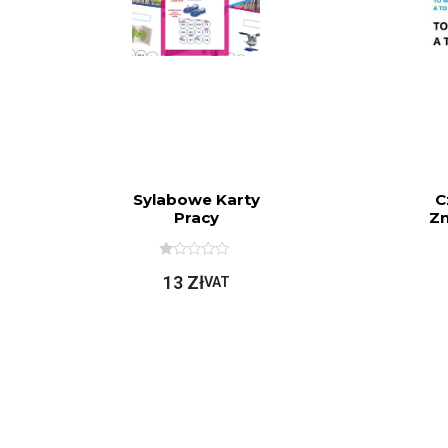
Sylabowe Karty
C
Pracy
Zn
O
13
Zł
C
VAT
E
N
I
O
N
O
N
A
5