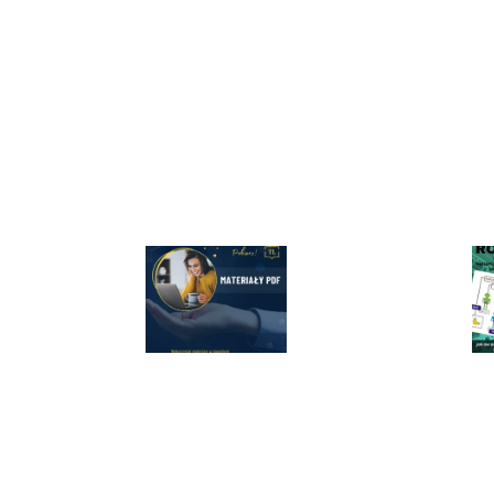
O
N
A
5