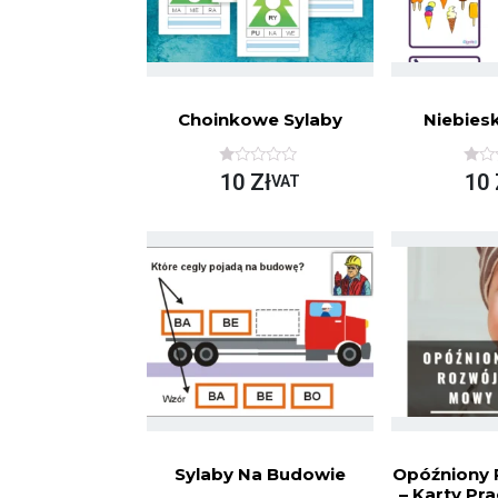
Choinkowe Sylaby
Niebies
O
O
10
Zł
10
VAT
C
C
E
E
N
N
I
I
O
O
N
N
O
O
N
N
A
A
5
5
Sylaby Na Budowie
Opóźniony
– Karty Pra