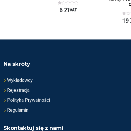
C
O
6
Zł
VAT
C
E
O
19
N
C
I
E
O
N
N
I
O
O
N
N
A
O
5
N
A
5
Na skróty
Wykładowcy
Rejestracja
Polityka Prywatności
Regulamin
Skontaktuj się z nami