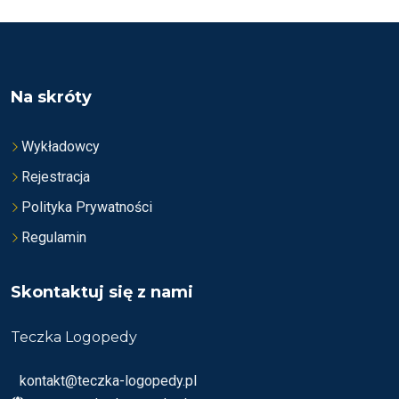
I
I
O
O
N
N
O
O
N
N
A
A
5
5
Na skróty
Wykładowcy
Rejestracja
Polityka Prywatności
Regulamin
Skontaktuj się z nami
Teczka Logopedy
kontakt@teczka-logopedy.pl