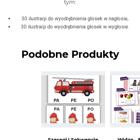
tym:
30 ilustracji do wyodrębnienia głosek w nagłosie,
30 ilustracji do wyodrębnienia głosek w wygłosie.
Podobne Produkty
Szeregi I Sekwencje
Widzę… 