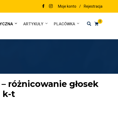
Moje konto
/
Rejestracja
0
DYCZNA
ARTYKUŁY
PLACÓWKA
– różnicowanie głosek
k-t