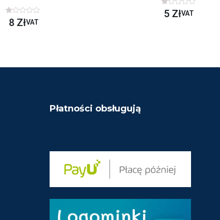
O
5
Zł
VAT
C
O
8
Zł
VAT
E
C
N
E
I
N
O
I
N
O
O
N
N
O
A
N
5
A
5
Płatności obsługują