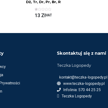
Dż, Tr, Dr, Pr, Br, R
O
13
Zł
VAT
C
E
N
I
O
N
O
N
A
5
ty
Skontaktuj się z nami
Teczka Logopedy
wcy
ja
kontakt@teczka-logopedy.pl
 Prywatności
www.teczka-logopedy.pl
Infolinia: 570 44 25 25
in
Teczka Logopedy