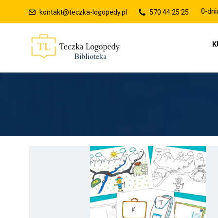
Raty 0% lub płatności po 30-dniach
kontakt@teczka-logopedy.pl
570 44 25 25
K