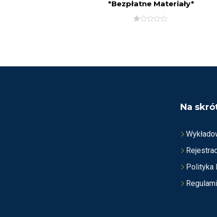
*Bezpłatne Materiały*
O
C
E
N
I
O
N
O
N
A
5
Na skró
Wykłado
Rejestrac
Polityka
Regulam