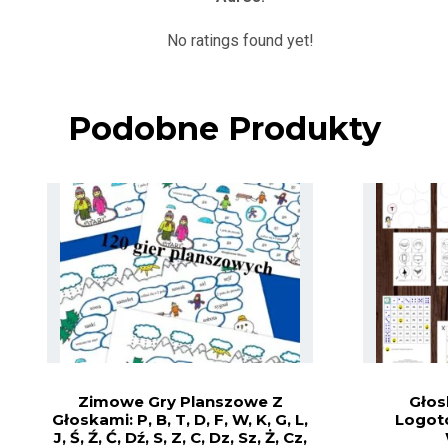
No ratings found yet!
Podobne Produkty
Zimowe Gry Planszowe Z
Głos
Głoskami: P, B, T, D, F, W, K, G, L,
Logot
J, Ś, Ź, Ć, Dź, S, Z, C, Dz, Sz, Ż, Cz,