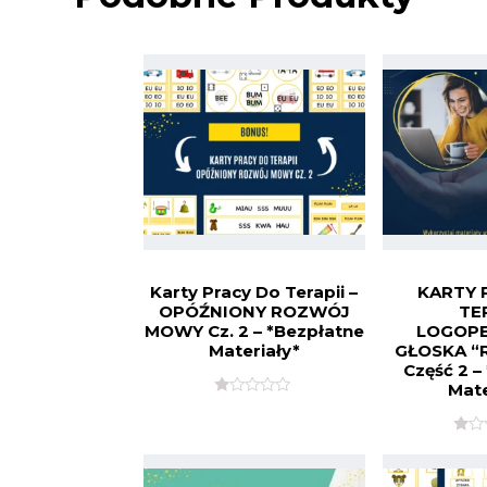
Karty Pracy Do Terapii –
KARTY 
OPÓŹNIONY ROZWÓJ
TE
MOWY Cz. 2 – *Bezpłatne
LOGOP
Materiały*
GŁOSKA “R
Część 2 –
Mate
O
C
E
O
N
C
I
E
O