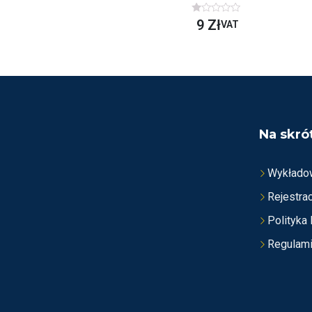
O
9
Zł
VAT
C
E
N
I
O
N
O
N
A
5
Na skró
Wykłado
Rejestrac
Polityka
Regulam