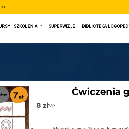
URSY I SZKOLENIA
SUPERWIZJE
BIBLIOTEKA LOGOPE
Ćwiczenia 
8
zł
VAT
Materiał zawiera 25 stron do ćwicze