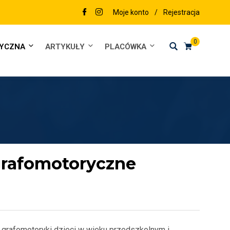
Moje konto
/
Rejestracja
0
DYCZNA
ARTYKUŁY
PLACÓWKA
grafomotoryczne
ń grafomotoryki dzieci w wieku przedszkolnym i