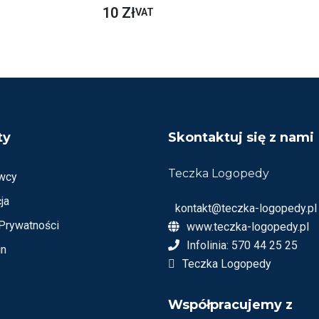
O
10
Zł
VAT
C
E
N
I
O
N
O
N
A
5
ty
Skontaktuj się z nami
Teczka Logopedy
wcy
ja
kontakt@teczka-logopedy.pl
 Prywatności
www.teczka-logopedy.pl
Infolinia: 570 44 25 25
in
Teczka Logopedy
Współpracujemy z