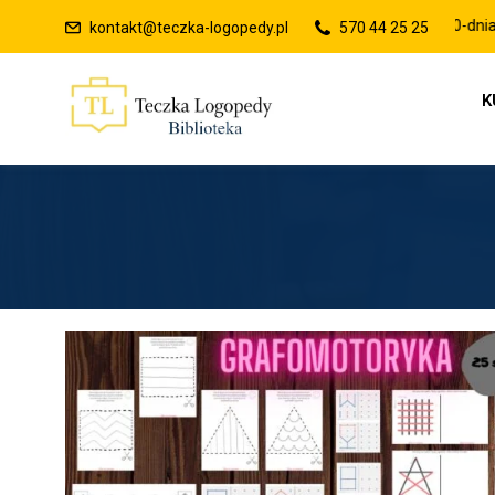
Raty 0% lub płatności po 30-dniach
kontakt@teczka-logopedy.pl
570 44 25 25
K