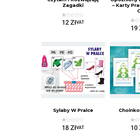
Zagadki
– Karty Pra
C
O
12
Zł
VAT
C
O
19
E
C
N
E
I
N
O
I
N
O
O
N
N
O
A
N
5
A
5
Sylaby W Pralce
Choinko
O
O
18
Zł
10
VAT
C
C
E
E
N
N