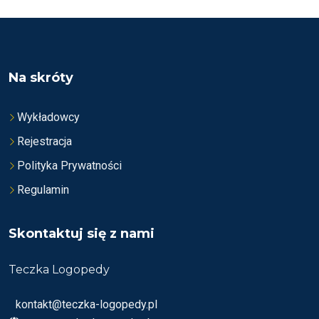
I
I
O
O
N
N
O
O
N
N
A
A
5
5
Na skróty
Wykładowcy
Rejestracja
Polityka Prywatności
Regulamin
Skontaktuj się z nami
Teczka Logopedy
kontakt@teczka-logopedy.pl