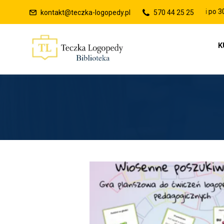
Raty 0% lub płatności po 30-dn
kontakt@teczka-logopedy.pl
570 44 25 25
K