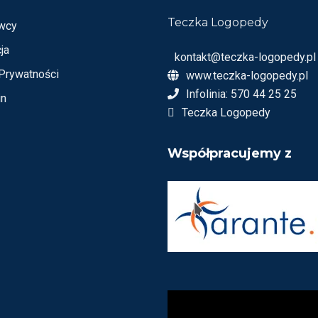
Teczka Logopedy
wcy
ja
kontakt@teczka-logopedy.pl
 Prywatności
www.teczka-logopedy.pl
Infolinia: 570 44 25 25
in
Teczka Logopedy
Współpracujemy z