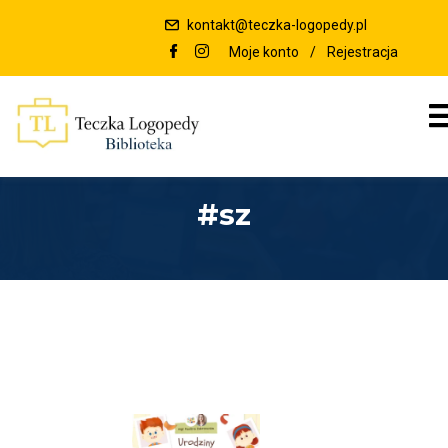
kontakt@teczka-logopedy.pl
Moje konto
/
Rejestracja
#sz