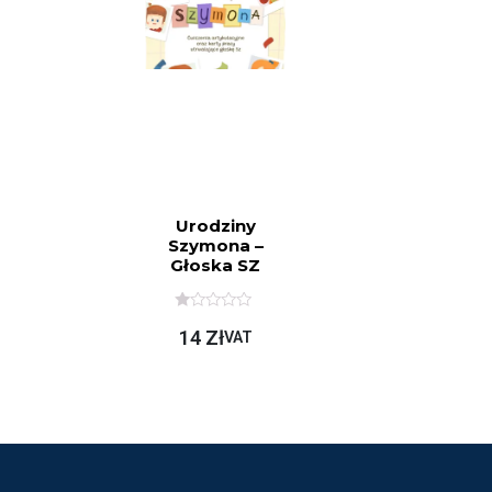
Urodziny
Szymona –
Głoska SZ
O
14
Zł
C
VAT
E
N
I
O
N
O
N
A
5