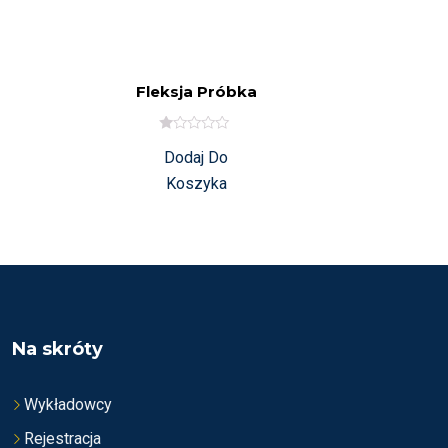
Fleksja Próbka
O
Dodaj Do
C
E
Koszyka
N
I
O
N
O
N
A
5
Na skróty
Wykładowcy
Rejestracja