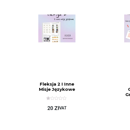
Fleksja 2 I Inne
Misje Językowe
G
O
20
Zł
C
VAT
E
N
I
O
N