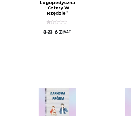
Logopedyczna
“Cztery W
Rzędzie”
O
8
Zł
6
Zł
C
VAT
E
N
I
O
N
O
N
A
5