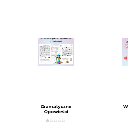
O
N
A
5
Gramatyczne
W
Opowieści
O