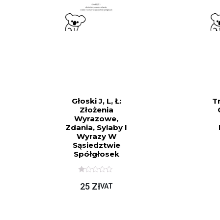
Głoski J, L, Ł:
Tr
Złożenia
Wyrazowe,
Zdania, Sylaby I
Wyrazy W
Sąsiedztwie
Spółgłosek
O
25
Zł
C
VAT
E
N
I
O
N