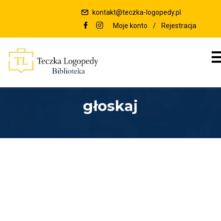
kontakt@teczka-logopedy.pl
Moje konto
/
Rejestracja
głoskaj