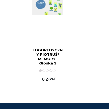
LOGOPEDYCZN
Y PIOTRUŚ/
MEMORY_
Głoska S
O
10
Zł
C
VAT
E
N
I
O
N
O
N
A
5