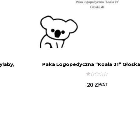
Sylaby,
Paka Logopedyczna “Koala 21” Głoska
O
20
Zł
C
VAT
E
N
I
O
N
O
N
A
5