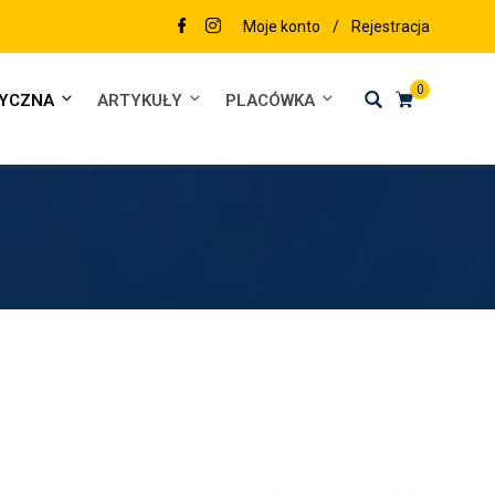
Moje konto
/
Rejestracja
0
DYCZNA
ARTYKUŁY
PLACÓWKA