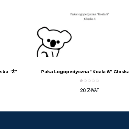
ska “ź”
Paka Logopedyczna “Koala 8” Głoska
O
20
Zł
C
VAT
E
N
I
O
N
O
N
A
5