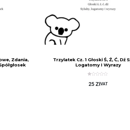
zowe, Zdania,
Trzylatek Cz. 1 Głoski Ś, Ź, Ć, Dź 
 Spółgłosek
Logatomy I Wyrazy
O
25
Zł
C
VAT
E
N
I
O
N
O
N
A
5