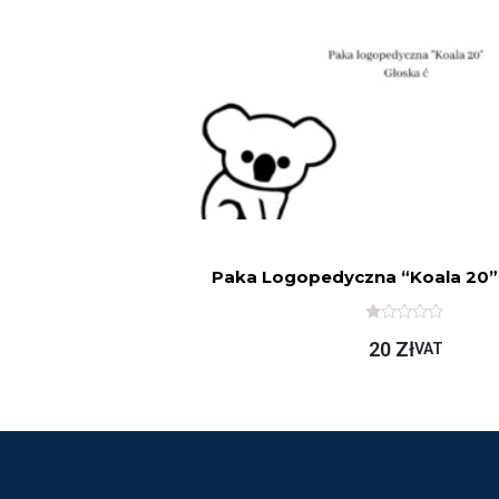
Paka Logopedyczna “Koala 20”
O
20
Zł
C
VAT
E
N
I
O
N
O
N
A
5