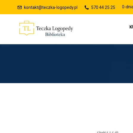
Raty 0% lub płatności po 30-dniach
kontakt@teczka-logopedy.pl
570 44 25 25
K