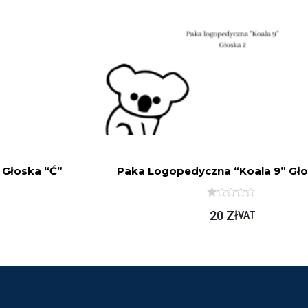
 Głoska “ć”
Paka Logopedyczna “Koala 9” Gło
O
20
Zł
C
VAT
E
N
I
O
N
O
N
A
5