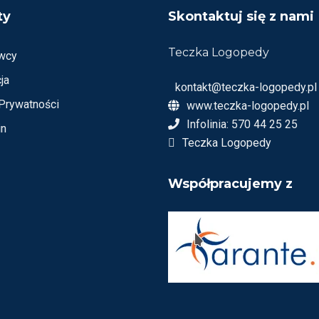
ty
Skontaktuj się z nami
Teczka Logopedy
wcy
ja
kontakt@teczka-logopedy.pl
 Prywatności
www.teczka-logopedy.pl
Infolinia: 570 44 25 25
in
Teczka Logopedy
Współpracujemy z