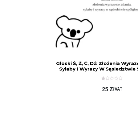
Głoski Ś, Ź, Ć, Dź: Złożenia Wyra
Sylaby I Wyrazy W Sąsiedztwie
O
25
Zł
C
VAT
E
N
I
O
N
O
N
A
5