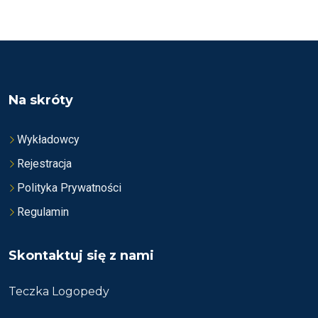
C
C
E
E
N
N
I
I
O
O
N
N
O
O
N
N
A
A
5
5
Na skróty
Wykładowcy
Rejestracja
Polityka Prywatności
Regulamin
Skontaktuj się z nami
Teczka Logopedy