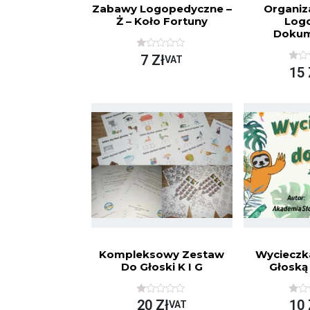
Zabawy Logopedyczne –
Organiz
Ż – Koło Fortuny
Log
Dokum
O
7
Zł
VAT
C
O
15
E
C
N
E
I
N
O
I
N
O
O
N
N
O
A
N
5
A
5
Kompleksowy Zestaw
Wycieczk
Do Głoski K I G
Głoską [
O
O
20
Zł
10
VAT