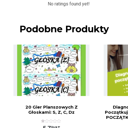
No ratings found yet!
Podobne Produkty
20 Gier Planszowych Z
Diagn
Głoskami: S, Z, C, Dz
Początku
POCZĄTK
O