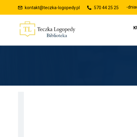
Raty 0% lub płatności po 30-dniach
kontakt@teczka-logopedy.pl
570 44 25 25
K