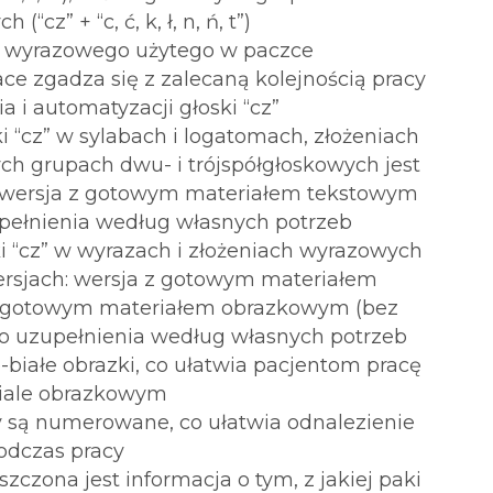
“cz” + “c, ć, k, ł, n, ń, t”)
łu wyrazowego użytego w paczce
ace zgadza się z zalecaną kolejnością pracy
 i automatyzacji głoski “cz”
ki “cz” w sylabach i logatomach, złożeniach
ch grupach dwu- i trójspółgłoskowych jest
 wersja z gotowym materiałem tekstowym
upełnienia według własnych potrzeb
ki “cz” w wyrazach i złożeniach wyrazowych
ersjach: wersja z gotowym materiałem
z gotowym materiałem obrazkowym (bez
do uzupełnienia według własnych potrzeb
o-białe obrazki, co ułatwia pacjentom pracę
iale obrazkowym
cy są numerowane, co ułatwia odnalezienie
podczas pracy
szczona jest informacja o tym, z jakiej paki