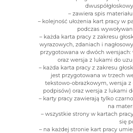
dwuspółgłoskowych (
– zawiera spis materia
– kolejność ułożenia kart pracy w p
podczas wywoływania
– każda karta pracy z zakresu głos
wyrazowych, zdaniach i nagłosowy
przygotowana w dwóch wersjach:
oraz wersja z lukami do uz
– każda karta pracy z zakresu głos
jest przygotowana w trzech w
tekstowo-obrazkowym, wersja 
podpisów) oraz wersja z lukami 
– karty pracy zawierają tylko czarn
na mater
– wszystkie strony w kartach pra
się 
– na każdej stronie kart pracy umie