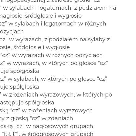
pii logopedycznej z zakresu głoski “cz”
cz” w sylabach i logatomach, z podziałem na
nagłosie, śródgłosie i wygłosie
 “cz” w sylabach i logatomach w różnych
ozycjach
 “cz” w wyrazach, z podziałem na sylaby z
osie, śródgłosie i wygłosie
ą “cz” w wyrazach w różnych pozycjach
cz” w wyrazach, w których po głosce “cz”
uje spółgłoska
cz” w sylabach, w których po głosce “cz”
uje spółgłoska
cz” w złożeniach wyrazowych, w których po
następuje spółgłoska
łoską “cz” w złożeniach wyrazowych
cy z głoską “cz” w zdaniach
 głoską “cz” w nagłosowych grupach
“f, ł, t”), w śródgłosowych grupach