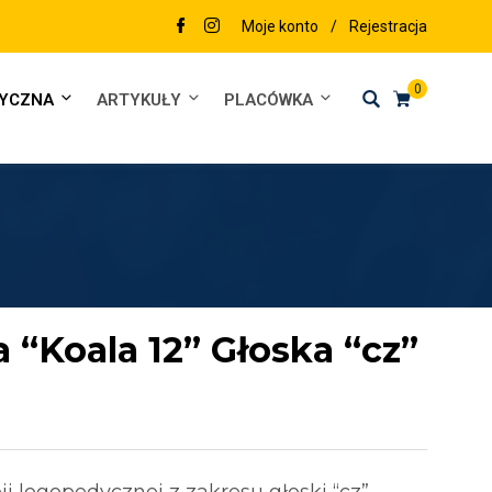
Moje konto
/
Rejestracja
0
DYCZNA
ARTYKUŁY
PLACÓWKA
“Koala 12” Głoska “cz”