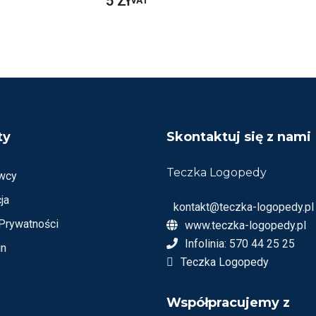
5
Zł
VAT
C
E
N
I
O
N
O
N
A
5
ty
Skontaktuj się z nami
Teczka Logopedy
wcy
ja
kontakt@teczka-logopedy.pl
 Prywatności
www.teczka-logopedy.pl
Infolinia: 570 44 25 25
in
Teczka Logopedy
Współpracujemy z