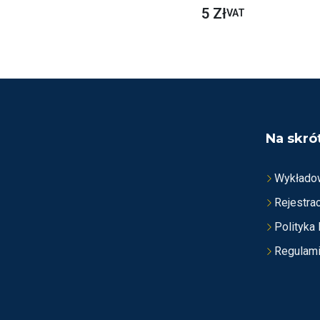
O
5
Zł
VAT
C
E
N
I
O
N
O
N
A
5
Na skró
Wykłado
Rejestrac
Polityka
Regulam