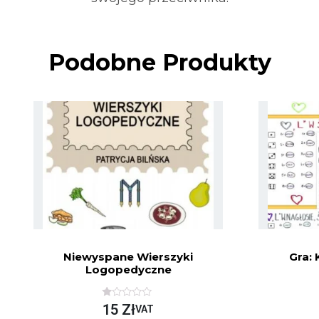
Podobne Produkty
Niewyspane Wierszyki
Gra: 
Logopedyczne
O
15
Zł
VAT
C