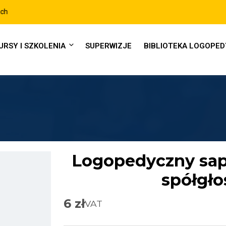
URSY I SZKOLENIA
SUPERWIZJE
BIBLIOTEKA LOGOPE
Logopedyczny sape
spółgło
6
zł
VAT