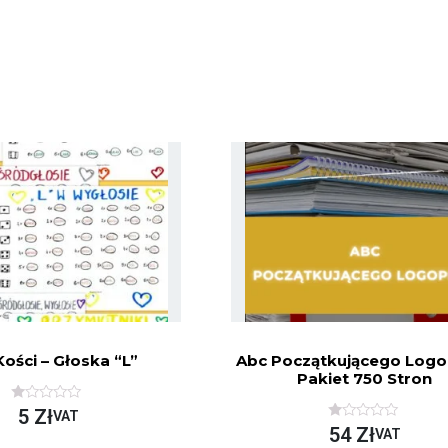
Kości – Głoska “l”
Abc Początkującego Logo
Pakiet 750 Stron
O
5
Zł
VAT
C
O
54
Zł
VAT
E
C