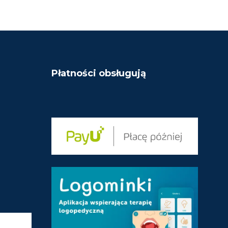
N
E
I
N
O
I
N
O
O
N
N
O
A
N
5
A
5
Płatności obsługują