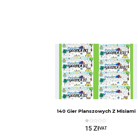
140 Gier Planszowych Z Misiami
O
15
Zł
VAT
C
E