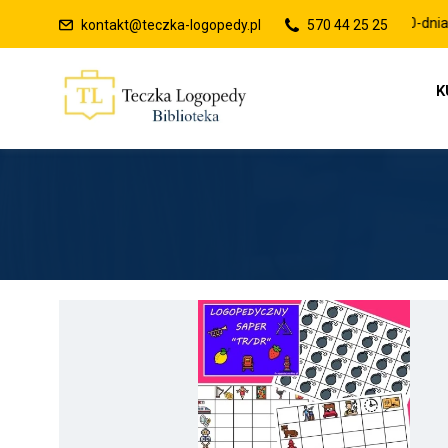
Raty 0% lub płatności po 30-dniach
kontakt@teczka-logopedy.pl
570 44 25 25
K