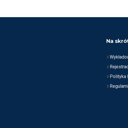
N
I
O
N
O
N
A
5
Na skró
Wykłado
Rejestrac
Polityka
Regulam