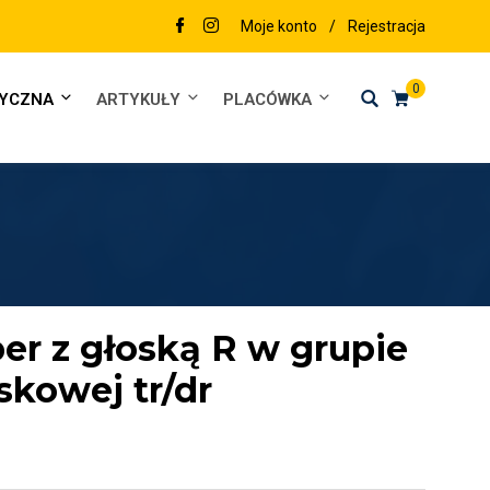
Moje konto
/
Rejestracja
0
DYCZNA
ARTYKUŁY
PLACÓWKA
r z głoską R w grupie
skowej tr/dr