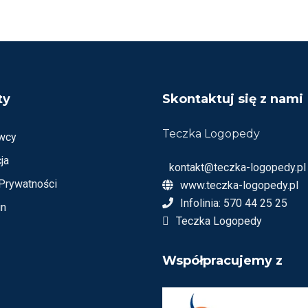
E
N
I
O
N
O
N
A
5
ty
Skontaktuj się z nami
Teczka Logopedy
wcy
ja
kontakt@teczka-logopedy.pl
 Prywatności
www.teczka-logopedy.pl
Infolinia: 570 44 25 25
in
Teczka Logopedy
Współpracujemy z