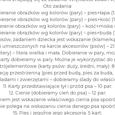
Oto zadania:
bieranie obrazków wg kolorów (pary) – pies+łapa (12
ieranie obrazków wg kolorów (pary) – pies+kość (1
eranie obrazków wg kolorów (pary) – kość+miska (1
ieranie obrazków wg kolorów (pary) – pies+buda (1
i psów, zadaniem dziecka jest wskazanie (klamerk
ci umieszczonych na karcie akcesoriów (psów) – 21 
litery) – litera wielka i mała. Dobieranie w pary,
i, karty dobieramy w pary. Można je wykorzystać do 
 trójelementowe (karty psów: duży, średni, mały). 
cję przestrzenną (pies przed budą, pies za buda, le
 śladami i zwierzętami – dobieramy ślady do właścici
11. Karty przedstawiające tył i przód psa – 10 par.
12. Cienie (dobieramy cień do psa) – 12 par;
daniem jest wskazanie właściwego cienia psa spośró
danie polega na wskazaniu cienia danego psa spośró
15. Pies i jego/nie jego akcesoria. 5 kart;