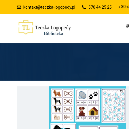
Raty 0% lub płatności po 30-dniach
kontakt@teczka-logopedy.pl
570 44 25 25
K