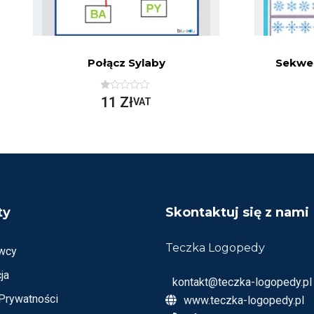
Połącz Sylaby
Sekwen
O
11
Zł
VAT
C
E
N
I
O
N
O
N
A
5
ty
Skontaktuj się z nami
Teczka Logopedy
wcy
ja
kontakt@teczka-logopedy.pl
 Prywatności
www.teczka-logopedy.pl