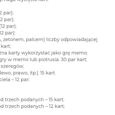
 par);
2 par);
2 par);
2 par);
ą, żetonem, palcem) liczby odpowiadającej
kart;
 można karty wykorzystać jako grę memo;
gry w memo lub piotrusia. 30 par kart;
8 szeregów;
wo, prawo, itp.). 15 kart.
ela – 12 par;
d trzech podanych – 15 kart;
d trzech podanych – 12 kart;