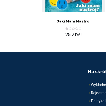
Jaki Mam Nastrój
O
25
Zł
VAT
C
E
N
I
O
N
O
N
A
5
Na skró
Wykłado
Rejestrac
Polityka