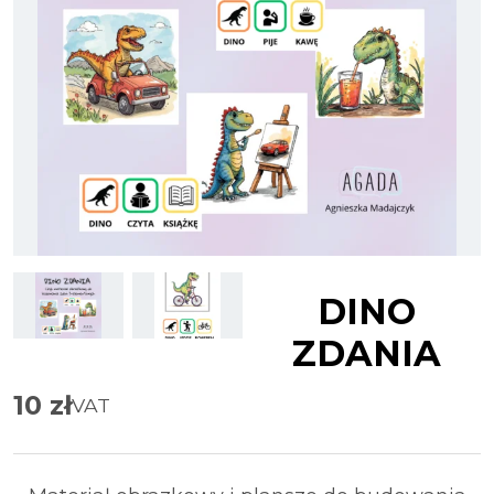
DINO
ZDANIA
10
zł
VAT