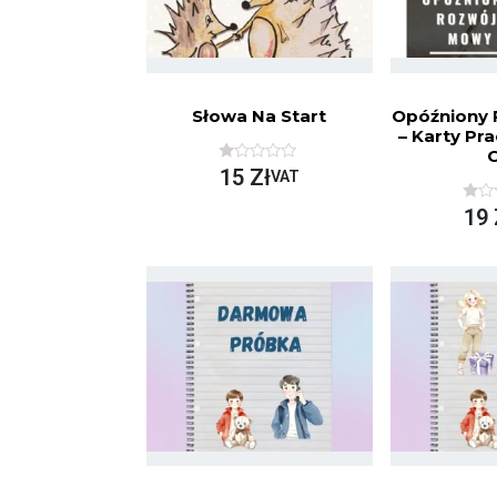
Słowa Na Start
Opóźniony
– Karty Pra
C
O
15
Zł
VAT
C
E
O
19
N
C
I
E
O
N
N
I
O
O
N
N
A
O
5
N
A
5