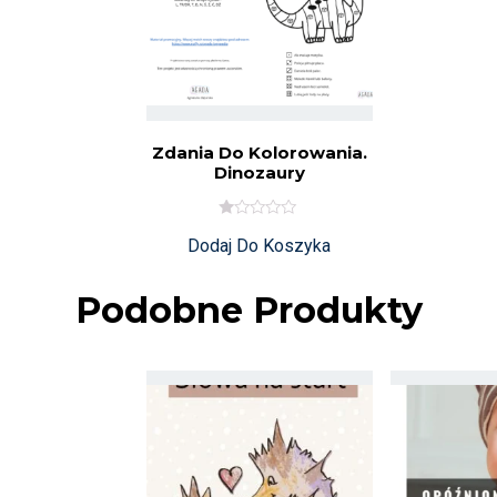
Zdania Do Kolorowania.
Dinozaury
O
Dodaj Do Koszyka
C
E
N
I
Podobne Produkty
O
N
O
N
A
5