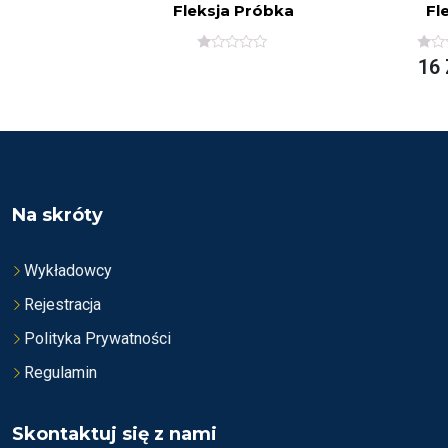
Fleksja Próbka
Fl
O
O
16
C
C
E
E
N
N
I
I
O
O
N
N
O
O
N
N
A
A
5
5
Na skróty
Wykładowcy
Rejestracja
Polityka Prywatności
Regulamin
Skontaktuj się z nami