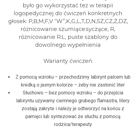
było go wykorzystać też w terapii
logopedycznej do ćwiczeń konkretnych
głosek: P,B,M,F,V “W”,K,G,L,T,D,N,SZ,CZ,Ż,DŻ,
różnicowanie szumiące:syczące, R,
różnicowanie R:L, puste szablony do
dowolnego wypełnienia
Warianty ćwiczeń:
Z pomocą
wzroku
– przechodzimy labirynt palcem lub
kredką o jasnym kolorze – żeby nie zasłonić liter
Słuchowo
– bez pomocy wzroku – do przejścia
labiryntu używamy ciemnego grubego flamastra, litery
zostają zakryte i należy je odtworzyć na końcu z
pamięci lub syntezować ze słuchu z pomocą
rodzica/terapeuty