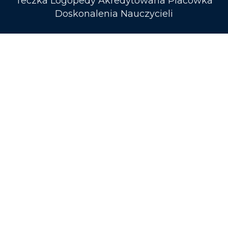
Teczka Logopedy Akredytowana Placówka
Doskonalenia Nauczycieli