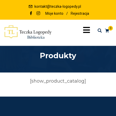
kontakt@teczka-logopedy.pl
Moje konto
/
Rejestracja
0
Produkty
[show_product_catalog]