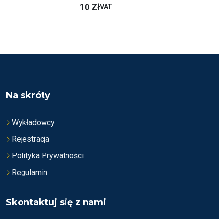
O
10
Zł
C
VAT
E
N
I
O
N
O
N
A
5
Na skróty
Wykładowcy
Rejestracja
Polityka Prywatności
Regulamin
Skontaktuj się z nami