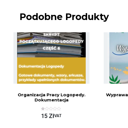
Podobne Produkty
Organizacja Pracy Logopedy.
Wyprawa 
Dokumentacja
O
15
Zł
VAT
C
E
N