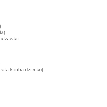
)
la)
sadzawki)
)
euta kontra dziecko)