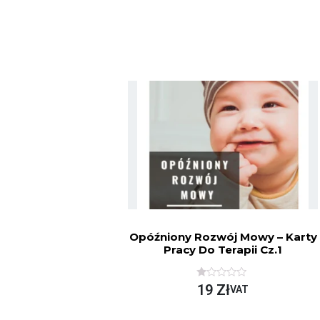
Opóźniony Rozwój Mowy – Karty
Pracy Do Terapii Cz.1
O
19
Zł
VAT
C
E
N