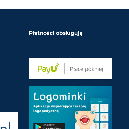
I
N
O
O
N
N
O
A
N
5
A
5
Płatności obsługują