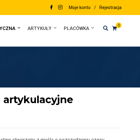
Moje konto
/
Rejestracja
0
DYCZNA
ARTYKUŁY
PLACÓWKA
 artykulacyjne
 Zestaw stworzony z myślą o oszczędzeniu czasu