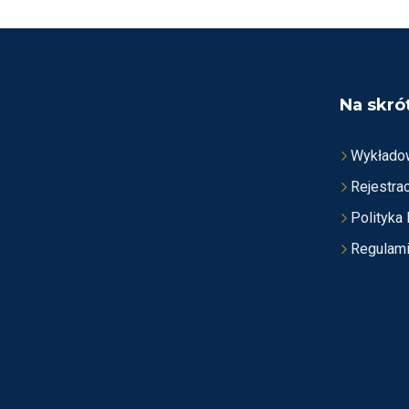
I
O
N
O
N
A
5
Na skró
Wykłado
Rejestrac
Polityka
Regulam