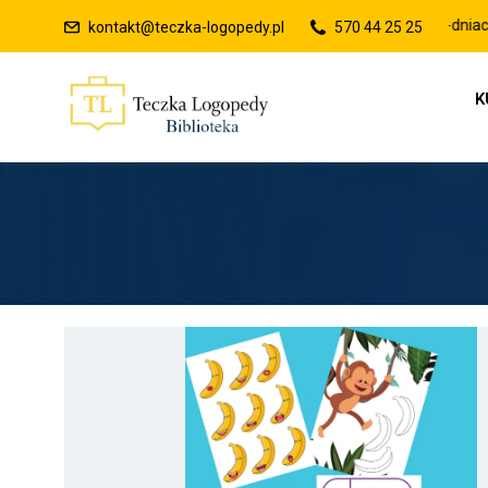
kontakt@teczka-logopedy.pl
570 44 25 25
K