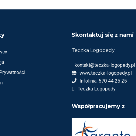
I
O
N
O
N
A
5
ty
Skontaktuj się z nami
Teczka Logopedy
wcy
ja
kontakt@teczka-logopedy.pl
 Prywatności
www.teczka-logopedy.pl
Infolinia: 570 44 25 25
in
Teczka Logopedy
Współpracujemy z