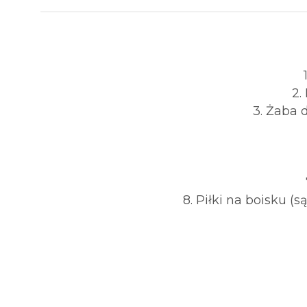
2.
3. Żaba 
8. Piłki na boisku 