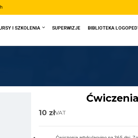
Raty 0% lub płatności po 30-dniach
URSY I SZKOLENIA
SUPERWIZJE
BIBLIOTEKA LOGOPE
Ćwiczenia
10
zł
VAT
Ćwiczenia artykulacyjne na 365 dni.