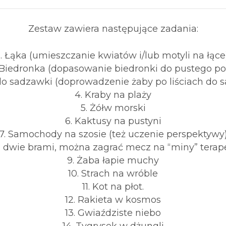
Zestaw zawiera następujące zadania:
1. Łąka (umieszczanie kwiatów i/lub motyli na łące
 Biedronka (dopasowanie biedronki do pustego po
do sadzawki (doprowadzenie żaby po liściach do 
4. Kraby na plaży
5. Żółw morski
6. Kaktusy na pustyni
7. Samochody na szosie (też uczenie perspektywy
(są dwie brami, można zagrać mecz na “miny” terap
9. Żaba łapie muchy
10. Strach na wróble
11. Kot na płot.
12. Rakieta w kosmos
13. Gwiaździste niebo
14. Tygrysek w dżungli