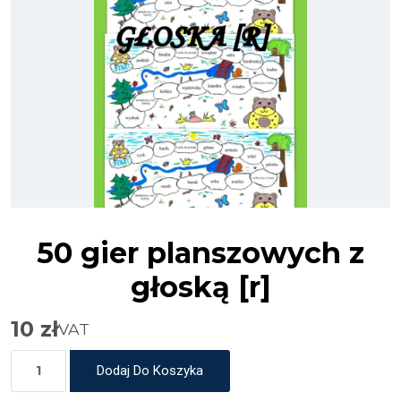
50 gier planszowych z
głoską [r]
10
zł
VAT
Dodaj Do Koszyka