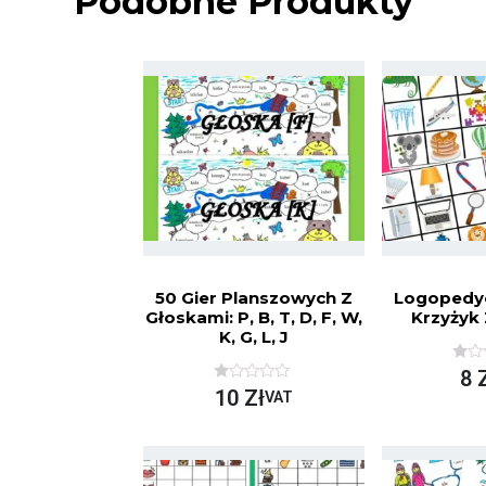
Podobne Produkty
50 Gier Planszowych Z
Logopedyc
Głoskami: P, B, T, D, F, W,
Krzyżyk 
K, G, L, J
O
8
C
O
10
Zł
VAT
E
C
N
E
I
N
O
I
N
O
O
N
N