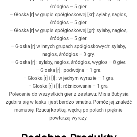
śródgłos – 5 gier.
– Głoska [r] w grupie spółgłoskowej [kr]: sylaby, nagłos,
śródgłos – 5 gier.
– Głoska [r] w grupie spółgłoskowej [gr]: sylaby, nagłos,
śródgłos – 5 gier.
– Głoska [r] w innych grupach spółgłoskowych: sylaby,
nagłos, śródgłos – 3 gry.
– Głoska [r] : sylaby, nagłos, śródgłos, wygłos – 8 gier.
– Głoska [r] : podwójna – 1 gra.
– Głoska [r] i [l] : w jednym wyrazie – 1 gra.
– Głoska [r] i [l] : różnicowanie – 1 gra.
Polecenie do wszystkich gier z zestawu: Misia Bubysia
zgubiła się w lasku i jest bardzo smutna. Pomóż jej znaleźć
mamusię. Rzucaj kostką, wędruj po polach i pięknie
powtarzaj wyrazy.