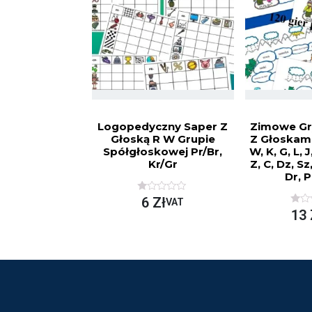
O
A
N
5
A
5
Logopedyczny Saper Z
Zimowe Gr
Głoską R W Grupie
Z Głoskami: 
Spółgłoskowej Pr/br,
W, K, G, L, J,
Kr/gr
Z, C, Dz, Sz,
Dr, P
O
6
Zł
VAT
C
O
13
E
C
N
E
I
N
O
I
N
O
O
N
N
O
A
N
5
A
5