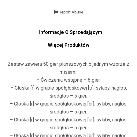
Report Abuse
Informacje O Sprzedającym
Więcej Produktów
Zestaw zawiera 50 gier planszowych o jednym wzorze z
misiami:
– Ćwiczenia wstępne – 6 gier.
– Głoska [r] w grupie spółgłoskowej [tr]: sylaby, nagłos,
śródgłos – 5 gier.
– Głoska [r] w grupie spółgłoskowej [dr]: sylaby, nagłos,
śródgłos – 5 gier.
– Głoska [r] w grupie spółgłoskowej [pr]: sylaby, nagłos,
śródgłos – 5 gier.
– Głoska [r] w grupie spółgłoskowej [br]: sylaby, nagłos,