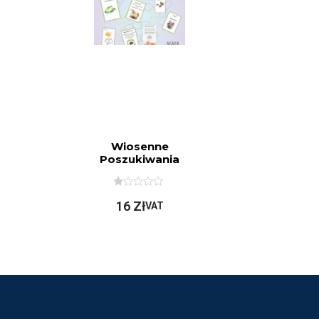
Wiosenne
Poszukiwania
O
16
Zł
C
VAT
E
N
I
O
N
O
N
A
5