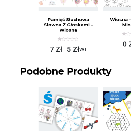
Pamięć Słuchowa
Wiosna 
Słowna Z Głoskami –
Min
Wiosna
O
0
C
O
E
7
Zł
5
Zł
C
VAT
N
E
I
N
O
I
N
O
O
Podobne Produkty
N
N
O
A
N
5
A
5