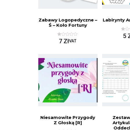
Zabawy Logopedyczne –
Labirynty A
Ś – Koło Fortuny
O
5
C
O
7
Zł
VAT
E
C
N
E
I
N
O
I
N
O
O
N
N
O
A
N
5
A
5
Niesamowite Przygody
Zestaw
Z Głoską [R]
Artykul
Oddec