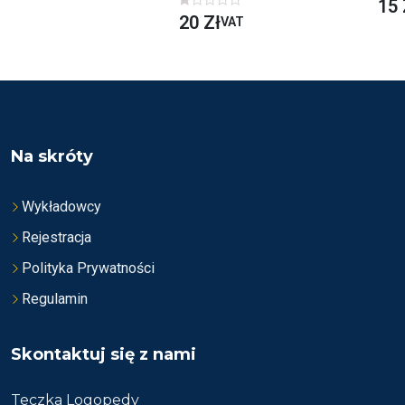
O
15
C
O
20
Zł
VAT
E
C
N
E
I
N
O
I
N
O
O
N
N
O
A
N
5
A
5
Na skróty
Wykładowcy
Rejestracja
Polityka Prywatności
Regulamin
Skontaktuj się z nami
Teczka Logopedy