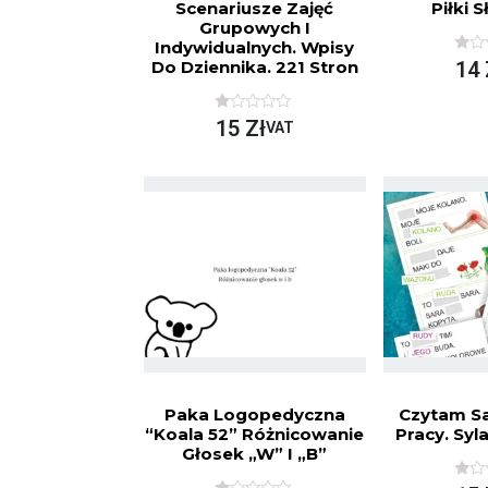
Scenariusze Zajęć
Piłki 
Grupowych I
Indywidualnych. Wpisy
O
14
Do Dziennika. 221 Stron
C
E
N
I
O
15
Zł
VAT
O
C
N
E
O
N
N
I
A
O
5
N
O
N
A
5
Paka Logopedyczna
Czytam Sa
“Koala 52” Różnicowanie
Pracy. Syl
Głosek „w” I „b”