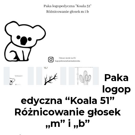
Paka
logop
edyczna “Koala 51”
Różnicowanie głosek
„m” i „b”