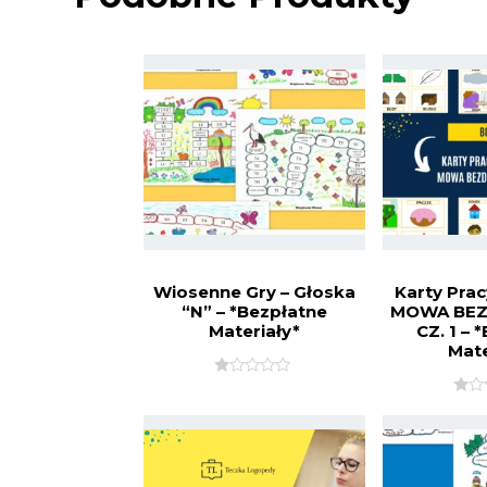
Wiosenne Gry – Głoska
Karty Prac
“n” – *Bezpłatne
MOWA BE
Materiały*
CZ. 1 – 
Mate
O
C
O
E
C
N
E
I
N
O
I
N
O
O