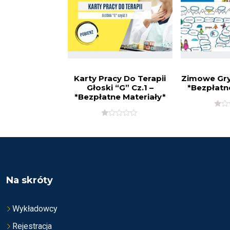
N
N
O
A
N
5
A
5
Karty Pracy Do Terapii
Zimowe Gry
Głoski “G” Cz.1 –
*Bezpłatn
*Bezpłatne Materiały*
O
C
O
E
C
N
E
I
N
O
I
N
O
O
N
N
O
A
N
Na skróty
5
A
5
Wykładowcy
Rejestracja