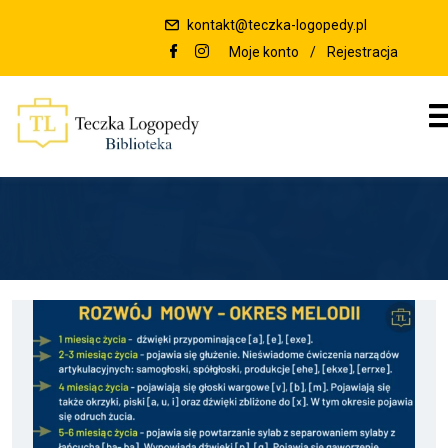
kontakt@teczka-logopedy.pl
Moje konto
/
Rejestracja